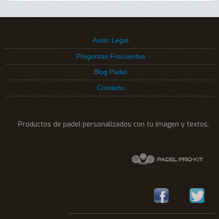
original
actual
era:
es:
30,00€.
21,00€.
Aviso Legal
Preguntas Frecuentes
Blog Padel
Contacto
Productos de padel personalizados con tu imagen y textos.