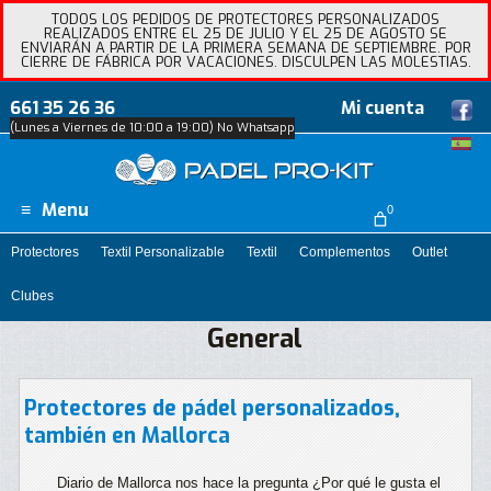
TODOS LOS PEDIDOS DE PROTECTORES PERSONALIZADOS
REALIZADOS ENTRE EL 25 DE JULIO Y EL 25 DE AGOSTO SE
ENVIARÁN A PARTIR DE LA PRIMERA SEMANA DE SEPTIEMBRE. POR
CIERRE DE FÁBRICA POR VACACIONES. DISCULPEN LAS MOLESTIAS.
661 35 26 36
Mi cuenta
(Lunes a Viernes de 10:00 a 19:00) No Whatsapp
Menu
0
Protectores
Textil Personalizable
Textil
Complementos
Outlet
Clubes
General
Protectores de pádel personalizados,
también en Mallorca
Diario de Mallorca nos hace la pregunta ¿Por qué le gusta el