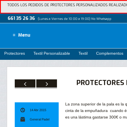
TODOS LOS PEDIDOS DE PROTECTORES PERSONALIZADOS REALIZADOS
661 35 26 36
(Lunes a Viernes de 10:00 a 19:00) No Whatsapp
Menu
Protectores
Textil Personalizable
Textil
Complementos
PROTECTORES 
La zona superior de la pala es la 
cinta de la empuñadura cuando ést
14 Abr 2015
es una lástima gastarse 300€ o má
General Padel