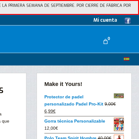
 LA PRIMERA SEMANA DE SEPTIEMBRE. POR CIERRE DE FÁBRICA POR
Mi cuenta
0
Make it Yours!
S
Protector de padel
personalizado Padel Pro-Kit
9,00
€
El
El
6,99
€
a
precio
precio
Gorra técnica Personalizable
a que
original
actual
12,00
€
era:
es:
Polo Team Spirit Hombre
40,00
€