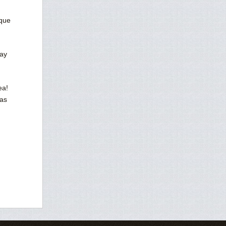
 que
hay
ea!
ras
…