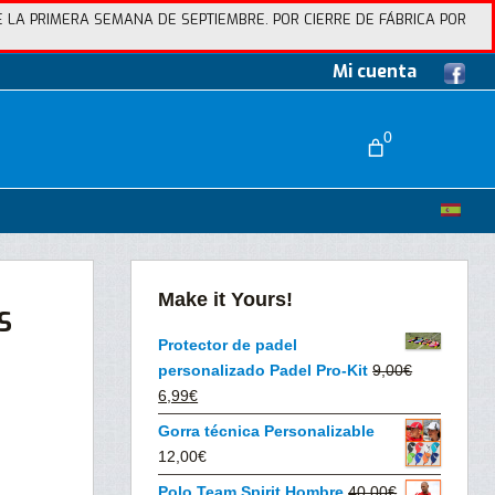
 LA PRIMERA SEMANA DE SEPTIEMBRE. POR CIERRE DE FÁBRICA POR
Mi cuenta
0
Make it Yours!
S
Protector de padel
personalizado Padel Pro-Kit
9,00
€
El
El
6,99
€
precio
precio
Gorra técnica Personalizable
original
actual
12,00
€
era:
es:
Polo Team Spirit Hombre
40,00
€