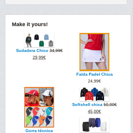
Make it yours!
Sudadera Chico
34,99
€
El
El
29,99
€
precio
precio
original
actual
Falda Padel Chica
era:
es:
24,99
€
34,99€.
29,99€.
Softshell chica
50,00
€
El
El
45,00
€
precio
precio
original
actual
Gorra técnica
era:
es: