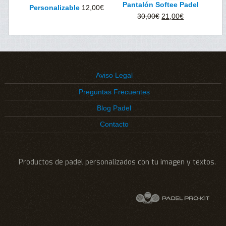
Pantalón Softee Padel
Personalizable
12,00
€
50,00€.
45,00€.
El
El
30,00
€
21,00
€
precio
precio
original
actual
era:
es:
30,00€.
21,00€.
Aviso Legal
Preguntas Frecuentes
Blog Padel
Contacto
Productos de padel personalizados con tu imagen y textos.