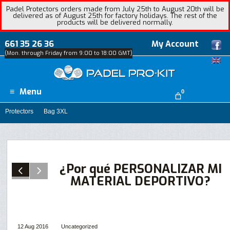
Padel Protectors orders made from July 25th to August 20th will be
delivered as of August 25th for factory holidays. The rest of the
products will be delivered normally.
661 35 26 36
My Account
(Mon. through Friday from 9:00 to 18:00 GMT)
Menu
0
Protectors
Bag 3XL
¿Por qué PERSONALIZAR MI
MATERIAL DEPORTIVO?
12 Aug 2016
Uncategorized