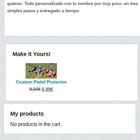
quieras. Todo personalizado con tu nombre por muy poco, en tres
simples pasos y entregado a tiempo.
Make it Yours!
Custom Padel Protector
Original
Current
9,00
€
6,99
€
price
price
was:
is:
9,00€.
6,99€.
My products
No products in the cart.